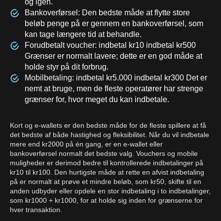
og igen.
Bankoverførsel: Den bedste måde at flytte store
beløb penge på er gennem en bankoverførsel, som
kan tage længere tid at behandle.
Forudbetalt voucher: indbetal kr10 indbetal kr500
Grænser er normalt lavere; dette er en god måde at
holde styr på dit forbrug.
Mobilbetaling: indbetal kr5.000 indbetal kr300 Det er
nemt at bruge, men de fleste operatører har strenge
grænser for, hvor meget du kan indbetale.
Kort og e-wallets er den bedste måde for de fleste spillere at få
det bedste af både hastighed og fleksibilitet. Når du vil indbetale
mere end kr2000 på én gang, er en e-wallet eller
bankoverførsel normalt det bedste valg. Vouchers og mobile
muligheder er derimod bedre til kontrollerede indbetalinger på
kr10 til kr100. Den hurtigste måde at rette en afvist indbetaling
på er normalt at prøve et mindre beløb, som kr50, skifte til en
anden udbyder eller opdele en stor indbetaling i to indbetalinger,
som kr1000 + kr1000, for at holde sig inden for grænserne for
hver transaktion.