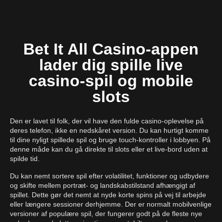
Bet It All Casino-appen
lader dig spille live
casino-spil og mobile
slots
Den er lavet til folk, der vil have den fulde casino-oplevelse på
deres telefon, ikke en nedskåret version. Du kan hurtigt komme
til dine nyligt spillede spil og bruge touch-kontroller i lobbyen. På
denne måde kan du gå direkte til slots eller et live-bord uden at
spilde tid.
Du kan nemt sortere spil efter volatilitet, funktioner og udbydere
og skifte mellem portræt- og landskabstilstand afhængigt af
spillet. Dette gør det nemt at nyde korte spins på vej til arbejde
eller længere sessioner derhjemme. Der er normalt mobilvenlige
versioner af populære spil, der fungerer godt på de fleste nye