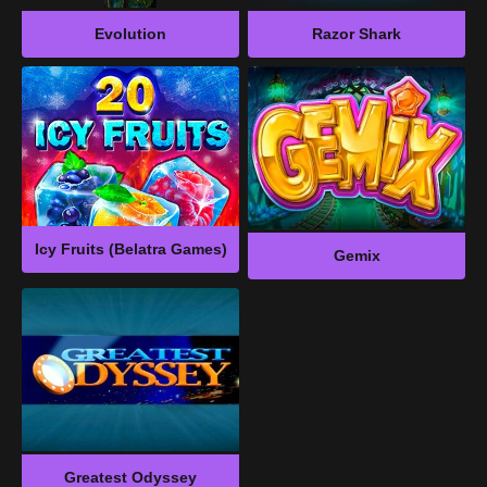
Sirens Treasures
Razor Shark
Icy Fruits (Belatra Games)
Gemix
Greatest Odyssey