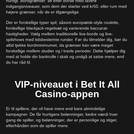
hurtigt. Bordgrænser: se efter borde med lavere
indgangsniveauer, som dem der starter ved kr50, eller rum med
højere grænser, når de er tilgængelige.
Der er forskellige typer spil, såsom europæisk-style roulette,
forskellige blackjack-regelsæt og varierende baccarat-
hastigheder. Vælg mellem traditionelle live-borde og live-
spilshows med tidsbestemte runder. Før du tilmelder dig, bør du
altid tjekke bordminimumet, da grænser kan være meget
forskellige mellem studier og i travle perioder. Dette hjælper dig
med at holde din bankrulle i skak og undgå at satse mere, end
du har råd til.
VIP-niveauet i Bet It All
Casino-appen
Er til spillere, der vil have mere end bare almindelige
kampagner. De får hurtigere belønninger, bedre værdi hver
gang de spiller, og belønninger, der er personlige og stiger,
efterhånden som de spiller mere.