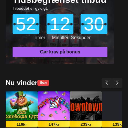
Tilbuddet er gyldigt:
52
12
29
Timer
Minutter
Sekunder
Gør krav på bonus
Nu vinder
116kr
147kr
233kr
139kr