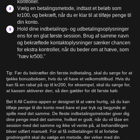
kontroller.
Vælg en betalingsmetode, indtast et beløb som
kr100, og bekræft, når du er klar til at tilføje penge til
din konto.
Hold dine indbetalings- og udbetalingsoplysninger
ens for en glat første session. Brug af samme navn
og bekræftede kontaktoplysninger sænker chancen
for ekstra kontroller, når du beder om at hæve, som
"hæv kr500."
Tip: Før du bekræfter din første indbetaling, skal du sørge for at
tjekke bonusboksen, hvis du vil have et velkomsttilbud. Hvis du
kan få en rabat på op til kr200, for eksempel, skal du sørge for,
at kassen aktiverer den, så den gælder for dit første køb.
Bet It All Casino-appen er designet til at være hurtig, så du kan
tilføje penge til din konto med bare et par tryk og begynde at
spille med det samme. De fleste indbetalingsmetoder giver dig
dine penge med det samme, hvilket er godt, når du vil låse en
session med det samme og ikke vil vente på, at behandlingen
bliver udført manuelt. For at få indbetalinger til at forløbe
gnidningsfrit skal du vælge en metode, der virker med din