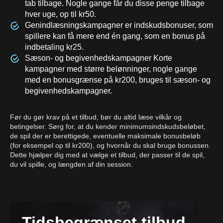
tab tilbage. Nogle gange får du disse penge tilbage
hver uge, op til kr50.
Genindlæsningskampagner er indskudsbonuser, som
spillere kan få mere end én gang, som en bonus på
indbetaling kr25.
Sæson- og begivenhedskampagner Korte
kampagner med større belønninger, nogle gange
med en bonusgrænse på kr200, bruges til sæson- og
begivenhedskampagner.
Før du gør krav på et tilbud, bør du altid læse vilkår og
betingelser. Sørg for, at du kender minimumsindskudsbeløbet,
de spil der er berettigede, eventuelle maksimale bonusbeløb
(for eksempel op til kr200), og hvornår du skal bruge bonussen.
Dette hjælper dig med at vælge et tilbud, der passer til de spil,
du vil spille, og længden af din session.
Tidsbegrænset tilbud