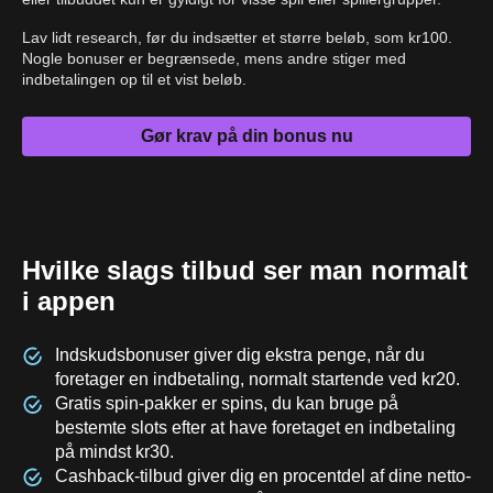
Lav lidt research, før du indsætter et større beløb, som kr100.
Nogle bonuser er begrænsede, mens andre stiger med
indbetalingen op til et vist beløb.
Gør krav på din bonus nu
Hvilke slags tilbud ser man normalt
i appen
Indskudsbonuser giver dig ekstra penge, når du
foretager en indbetaling, normalt startende ved kr20.
Gratis spin-pakker er spins, du kan bruge på
bestemte slots efter at have foretaget en indbetaling
på mindst kr30.
Cashback-tilbud giver dig en procentdel af dine netto-