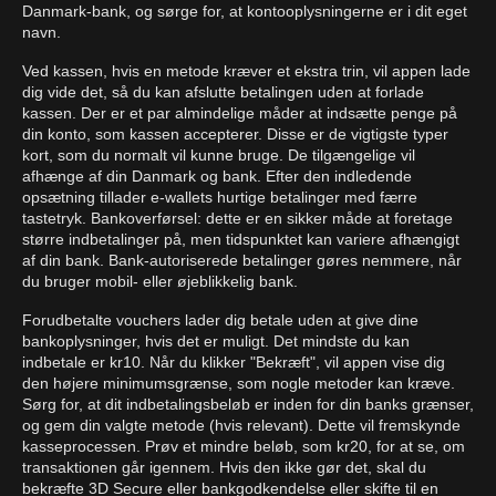
Danmark-bank, og sørge for, at kontooplysningerne er i dit eget
navn.
Ved kassen, hvis en metode kræver et ekstra trin, vil appen lade
dig vide det, så du kan afslutte betalingen uden at forlade
kassen. Der er et par almindelige måder at indsætte penge på
din konto, som kassen accepterer. Disse er de vigtigste typer
kort, som du normalt vil kunne bruge. De tilgængelige vil
afhænge af din Danmark og bank. Efter den indledende
opsætning tillader e-wallets hurtige betalinger med færre
tastetryk. Bankoverførsel: dette er en sikker måde at foretage
større indbetalinger på, men tidspunktet kan variere afhængigt
af din bank. Bank-autoriserede betalinger gøres nemmere, når
du bruger mobil- eller øjeblikkelig bank.
Forudbetalte vouchers lader dig betale uden at give dine
bankoplysninger, hvis det er muligt. Det mindste du kan
indbetale er kr10. Når du klikker "Bekræft", vil appen vise dig
den højere minimumsgrænse, som nogle metoder kan kræve.
Sørg for, at dit indbetalingsbeløb er inden for din banks grænser,
og gem din valgte metode (hvis relevant). Dette vil fremskynde
kasseprocessen. Prøv et mindre beløb, som kr20, for at se, om
transaktionen går igennem. Hvis den ikke gør det, skal du
bekræfte 3D Secure eller bankgodkendelse eller skifte til en