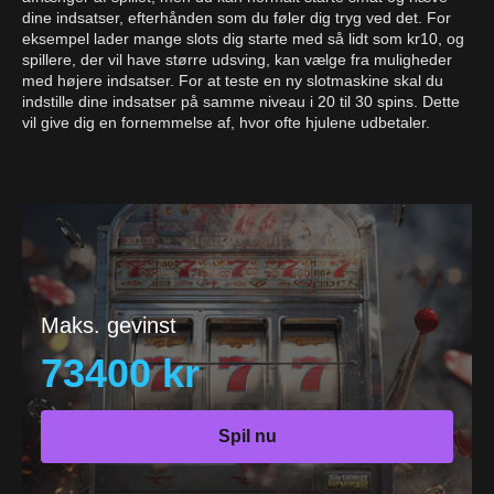
dine indsatser, efterhånden som du føler dig tryg ved det. For
eksempel lader mange slots dig starte med så lidt som kr10, og
spillere, der vil have større udsving, kan vælge fra muligheder
med højere indsatser. For at teste en ny slotmaskine skal du
indstille dine indsatser på samme niveau i 20 til 30 spins. Dette
vil give dig en fornemmelse af, hvor ofte hjulene udbetaler.
Maks. gevinst
73400 kr
Spil nu