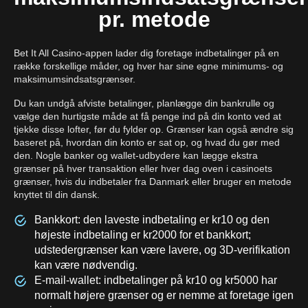
pr. metode
Bet It All Casino-appen lader dig foretage indbetalinger på en
række forskellige måder, og hver har sine egne minimums- og
maksimumsindsatsgrænser.
Du kan undgå afviste betalinger, planlægge din bankrulle og
vælge den hurtigste måde at få penge ind på din konto ved at
tjekke disse lofter, før du fylder op. Grænser kan også ændre sig
baseret på, hvordan din konto er sat op, og hvad du gør med
den. Nogle banker og wallet-udbydere kan lægge ekstra
grænser på hver transaktion eller hver dag oven i casinoets
grænser, hvis du indbetaler fra Danmark eller bruger en metode
knyttet til din dansk.
Bankkort: den laveste indbetaling er kr10 og den
højeste indbetaling er kr2000 for et bankkort;
udstedergrænser kan være lavere, og 3D-verifikation
kan være nødvendig.
E-mail-wallet: indbetalinger på kr10 og kr5000 har
normalt højere grænser og er nemme at foretage igen