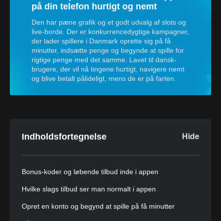
på din telefon hurtigt og nemt
Den har pæne grafik og et godt udvalg af slots og
live-borde. Der er konkurrencedygtige kampagner,
der lader spillere i Danmark oprette sig på få
minutter, indsætte penge og begynde at spille for
rigtige penge med det samme. Lavet til dansk-
brugere, der vil nå tingene hurtigt, navigere nemt
og blive betalt pålideligt, mens de er på farten.
Indholdsfortegnelse
Hide
Bonus-koder og løbende tilbud inde i appen
Hvilke slags tilbud ser man normalt i appen
Opret en konto og begynd at spille på få minutter