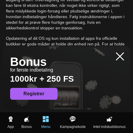
kan føre til ekstra kontroller, når noget ikke virker rigtigt, som
flere mislykkede login-forsøg eller pludselige ændringer i,
hvordan indbetalinger håndteres. Følg instruktionerne i appen i
stedet for at prøve flere hurtige genforsøg, hvis en
sikkerhedskontrol stopper en transaktion.
Opdatering af dit OS og kun installation af apps fra officielle
butikker er gode måder at holde din enhed ren på. For at holde
dine konti sikre skal du ændre dine adgangskoder ofte og aldrig
dele dine verifikationskoder. Hvis du vil foretage en indbetaling
Bonus
på 100 kr eller mere, skal du ikke bruge offentligt Wi-Fi. For at
sikre, at du er den retmæssige kontoindehaver og er den rigtige
for første indbetaling
alder, kan du blive bedt om at bevise din identitet og alder. Hvis
1000kr + 250 FS
du færdiggør verifikation tidligt, behøver du måske ikke at
håndtere så mange afbrydelser senere, især hvis du vil hæve
kr500 eller mere. Tip: Hvis du ikke sender
Registrer
sikkerhedsnotifikationen, skal du ændre din adgangskode med
det samme, se på dine seneste app-sessioner, og kontakte
support, før du foretager en anden indbetaling på kr50.
At sætte en grænse for dine indbetalinger lader dig stoppe med
at bruge penge, før det kommer ud af kontrol. Begræns den tid,
App
Bonus
Menu
Kampagnekode
Intet indskudsbonus
du kan bruge på at spille hver dag, uge eller måned. Hold dig til