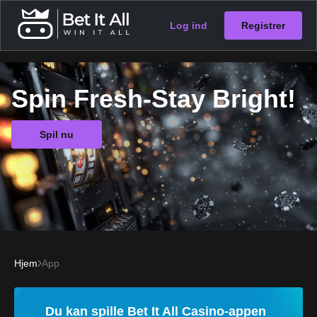
Log ind
Registrer
Spin Fresh-Stay Bright!
Spil nu
Hjem
App
Du kan spille Bet It All Casino-appen