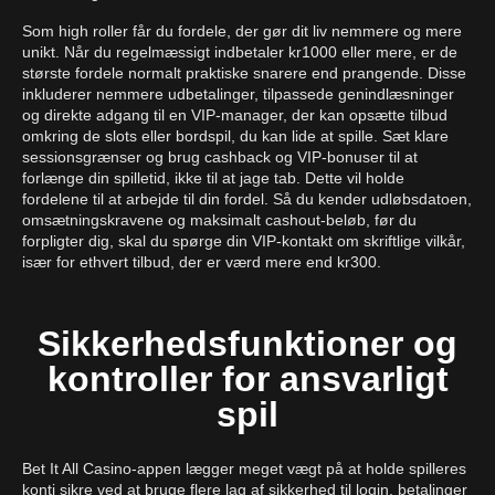
Som high roller får du fordele, der gør dit liv nemmere og mere
unikt. Når du regelmæssigt indbetaler kr1000 eller mere, er de
største fordele normalt praktiske snarere end prangende. Disse
inkluderer nemmere udbetalinger, tilpassede genindlæsninger
og direkte adgang til en VIP-manager, der kan opsætte tilbud
omkring de slots eller bordspil, du kan lide at spille. Sæt klare
sessionsgrænser og brug cashback og VIP-bonuser til at
forlænge din spilletid, ikke til at jage tab. Dette vil holde
fordelene til at arbejde til din fordel. Så du kender udløbsdatoen,
omsætningskravene og maksimalt cashout-beløb, før du
forpligter dig, skal du spørge din VIP-kontakt om skriftlige vilkår,
især for ethvert tilbud, der er værd mere end kr300.
Sikkerhedsfunktioner og
kontroller for ansvarligt
spil
Bet It All Casino-appen lægger meget vægt på at holde spilleres
konti sikre ved at bruge flere lag af sikkerhed til login, betalinger