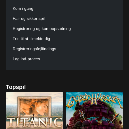
Kom i gang
Fair og sikker spil
Registrering og kontoopsætning
Trin til at tilmelde dig:
Registreringsfejlfindings
Log ind-proces
Sådan logger du ind
Spil hos Betitall
Topspil
Spilleautomater, borde og live dealere
Bonusser og kampagner
Gratis spins
Ugentlig cashback