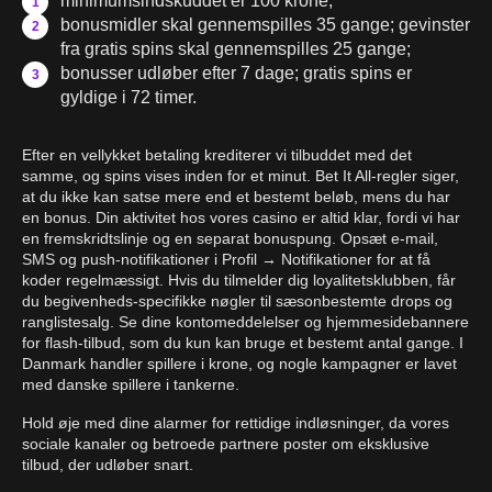
minimumsindskuddet er 100 krone;
bonusmidler skal gennemspilles 35 gange; gevinster
fra gratis spins skal gennemspilles 25 gange;
bonusser udløber efter 7 dage; gratis spins er
gyldige i 72 timer.
Efter en vellykket betaling krediterer vi tilbuddet med det
samme, og spins vises inden for et minut. Bet It All-regler siger,
at du ikke kan satse mere end et bestemt beløb, mens du har
en bonus. Din aktivitet hos vores casino er altid klar, fordi vi har
en fremskridtslinje og en separat bonuspung. Opsæt e-mail,
SMS og push-notifikationer i Profil → Notifikationer for at få
koder regelmæssigt. Hvis du tilmelder dig loyalitetsklubben, får
du begivenheds-specifikke nøgler til sæsonbestemte drops og
ranglistesalg. Se dine kontomeddelelser og hjemmesidebannere
for flash-tilbud, som du kun kan bruge et bestemt antal gange. I
Danmark handler spillere i krone, og nogle kampagner er lavet
med danske spillere i tankerne.
Hold øje med dine alarmer for rettidige indløsninger, da vores
sociale kanaler og betroede partnere poster om eksklusive
tilbud, der udløber snart.