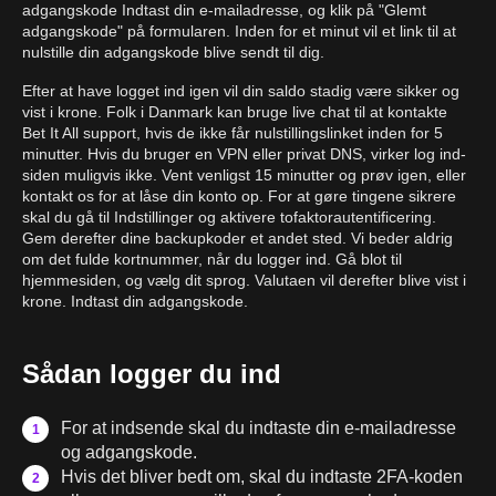
adgangskode Indtast din e-mailadresse, og klik på "Glemt
adgangskode" på formularen. Inden for et minut vil et link til at
nulstille din adgangskode blive sendt til dig.
Efter at have logget ind igen vil din saldo stadig være sikker og
vist i krone. Folk i Danmark kan bruge live chat til at kontakte
Bet It All support, hvis de ikke får nulstillingslinket inden for 5
minutter. Hvis du bruger en VPN eller privat DNS, virker log ind-
siden muligvis ikke. Vent venligst 15 minutter og prøv igen, eller
kontakt os for at låse din konto op. For at gøre tingene sikrere
skal du gå til Indstillinger og aktivere tofaktorautentificering.
Gem derefter dine backupkoder et andet sted. Vi beder aldrig
om det fulde kortnummer, når du logger ind. Gå blot til
hjemmesiden, og vælg dit sprog. Valutaen vil derefter blive vist i
krone. Indtast din adgangskode.
Sådan logger du ind
For at indsende skal du indtaste din e-mailadresse
og adgangskode.
Hvis det bliver bedt om, skal du indtaste 2FA-koden