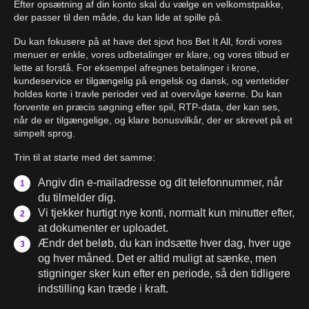
Efter opsætning af din konto skal du vælge en velkomstpakke,
der passer til den måde, du kan lide at spille på.
Du kan fokusere på at have det sjovt hos Bet It All, fordi vores
menuer er enkle, vores udbetalinger er klare, og vores tilbud er
lette at forstå. For eksempel afregnes betalinger i krone,
kundeservice er tilgængelig på engelsk og dansk, og ventetider
holdes korte i travle perioder ved at overvåge køerne. Du kan
forvente en præcis søgning efter spil, RTP-data, der kan ses,
når de er tilgængelige, og klare bonusvilkår, der er skrevet på et
simpelt sprog.
Trin til at starte med det samme:
Angiv din e-mailadresse og dit telefonnummer, når
du tilmelder dig.
Vi tjekker hurtigt nye konti, normalt kun minutter efter,
at dokumenter er uploadet.
Ændr det beløb, du kan indsætte hver dag, hver uge
og hver måned. Det er altid muligt at sænke, men
stigninger sker kun efter en periode, så den tidligere
indstilling kan træde i kraft.