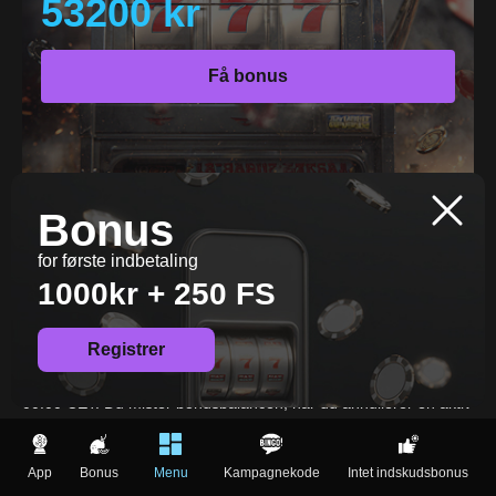
53200 kr
Få bonus
Bonus
for første indbetaling
Det er vigtigt for os, at både nye og gamle spillere får klar værdi
1000kr + 250 FS
fra hvert tilbud uden ekstra trin, der kan være forvirrende. Før
du betaler, skal du sørge for, at du ved, hvor længe kampagnen
er god, og om du bor i et område, der er berettiget. Hvis du ikke
Registrer
vil lave en tastefejl, skal du kopiere og indsætte koden i stedet
for at skrive den manuelt. Se nedtællingstimeren, der starter ved
00:00 CET. Du mister bonusbalancen, når du annullerer en aktiv
bonus, men du beholder dine kontanter. Hvis du hurtigt skal
tjekke, om casinoet er åbent, eller få hjælp med spinning, der
ikke går, er vores supportteam her for dig 24 timer i døgnet, syv
App
Bonus
Menu
Kampagnekode
Intet indskudsbonus
dage om ugen. Hvis du tror, at noget er galt, kan du altid bede