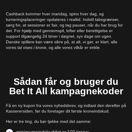
Cashback kommer hver mandag, spins hver dag, og
turneringsplaceringer opdateres i realtid. Indstil tabsgrænser,
sørg for, at sessioner er fair, og tag pauser, når du har brug for
det. For hjælp med gennemspil, lofter eller berettigelse er
support tilgængelig 24 timer i døgnet, syv dage om ugen.
Danske spillere kan være sikre på, at alt, vi gør, er klart; alle
vores tal vises i krone, og alle vores vilkår er enkle.
Sådan får og bruger du
Bet It All kampagnekoder
Få en ny kupon fra vores nyhedsbrev, og indtast den derefter på
Kasserersiden, før du foretager dit første kroneindskud.
Her er tre ting, du bør tjekke med det samme: