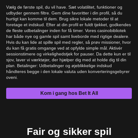
Vælg de første spil, du vil have. Sæt volatilitet, funktioner og
udbyder gennem filtre. Gem dine favoritter i din profil, så du
hurtigt kan komme til dem. Brug sikre lokale metoder til at
foretage et indskud. Efter at din profil er fuldt tjekket, godkendes
de fleste udbetalinger inden for få timer. Vores casinobibliotek
har både nye og gamle spil samt liveborde med rigtige dealere.
Hvis du kan lide at spille spil med regler, så prøv missioner, hvor
du kan få gratis omgange ved at opfylde simple mål. Aktivér
sessionstimere og virkelighedstjek for pauser. Da dette kun er til
sjov, laver vi værktøjer, der hjælper dig med at holde dig til din
plan. Betalinger: Udbetalinger og øjeblikkelige indskud
håndteres begge i den lokale valuta uden konverteringsgebyrer
oveni.
Kom i gang hos Bet It All
Fair og sikker spil