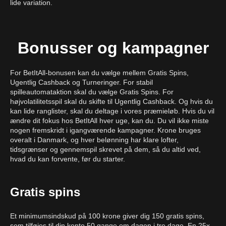
lide variation.
Bonusser og kampagner
For BetItAll-bonusen kan du vælge mellem Gratis Spins,
Ugentlig Cashback og Turneringer. For stabil
spilleautomataktion skal du vælge Gratis Spins. For
højvolatilitetsspil skal du skifte til Ugentlig Cashback. Og hvis du
kan lide ranglister, skal du deltage i vores præmieløb. Hvis du vil
ændre dit fokus hos BetItAll hver uge, kan du. Du vil ikke miste
nogen fremskridt i igangværende kampagner. Krone bruges
overalt i Danmark, og hver belønning har klare lofter,
tidsgrænser og gennemspil skrevet på dem, så du altid ved,
hvad du kan forvente, før du starter.
Gratis spins
Et minimumsindskud på 100 krone giver dig 150 gratis spins,
som tilføjes til din konto 50 gange om dagen i tre dage. En 25x