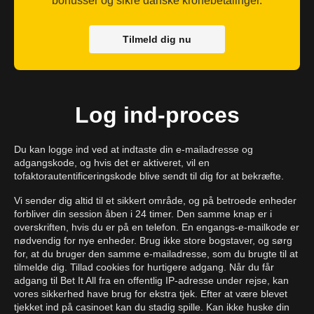
bonusser og sikre danske kronebetalinger.
Tilmeld dig nu
Log ind-proces
Du kan logge ind ved at indtaste din e-mailadresse og
adgangskode, og hvis det er aktiveret, vil en
tofaktorautentificeringskode blive sendt til dig for at bekræfte.
Vi sender dig altid til et sikkert område, og på betroede enheder
forbliver din session åben i 24 timer. Den samme knap er i
overskriften, hvis du er på en telefon. En engangs-e-mailkode er
nødvendig for nye enheder. Brug ikke store bogstaver, og sørg
for, at du bruger den samme e-mailadresse, som du brugte til at
tilmelde dig. Tillad cookies for hurtigere adgang. Når du får
adgang til Bet It All fra en offentlig IP-adresse under rejse, kan
vores sikkerhed have brug for ekstra tjek. Efter at være blevet
tjekket ind på casinoet kan du stadig spille. Kan ikke huske din