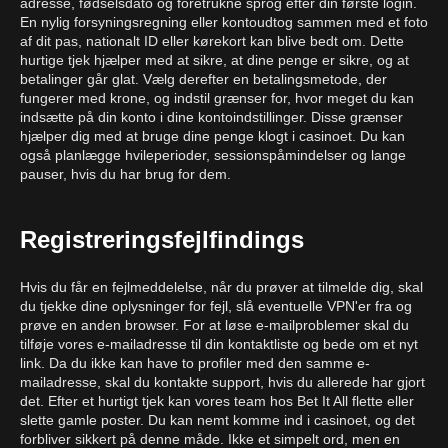
adresse, fødselsdato og foretrukne sprog efter din første login.
En nylig forsyningsregning eller kontoudtog sammen med et foto
af dit pas, nationalt ID eller kørekort kan blive bedt om. Dette
hurtige tjek hjælper med at sikre, at dine penge er sikre, og at
betalinger går glat. Vælg derefter en betalingsmetode, der
fungerer med krone, og indstil grænser for, hvor meget du kan
indsætte på din konto i dine kontoindstillinger. Disse grænser
hjælper dig med at bruge dine penge klogt i casinoet. Du kan
også planlægge hvileperioder, sessionspåmindelser og lange
pauser, hvis du har brug for dem.
Registreringsfejlfindings
Hvis du får en fejlmeddelelse, når du prøver at tilmelde dig, skal
du tjekke dine oplysninger for fejl, slå eventuelle VPN'er fra og
prøve en anden browser. For at løse e-mailproblemer skal du
tilføje vores e-mailadresse til din kontaktliste og bede om et nyt
link. Da du ikke kan have to profiler med den samme e-
mailadresse, skal du kontakte support, hvis du allerede har gjort
det. Efter et hurtigt tjek kan vores team hos Bet It All flette eller
slette gamle poster. Du kan nemt komme ind i casinoet, og det
forbliver sikkert på denne måde. Ikke et simpelt ord, men en