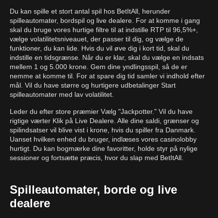
Du kan spille et stort antal spil hos BetItAll, herunder
spilleautomater, bordspil og live dealere. For at komme i gang
skal du bruge vores hurtige filtre til at indstille RTP til 96,5%+,
vælge volatilitetsniveauet, der passer til dig, og vælge de
funktioner, du kan lide. Hvis du vil øve dig i kort tid, skal du
indstille en tidsgrænse. Når du er klar, skal du vælge en indsats
mellem 1 og 5.000 krone. Gem dine yndlingsspil, så de er
nemme at komme til. For at spare dig tid samler vi indhold efter
mål. Vil du have større og hurtigere udbetalinger Start
spilleautomater med lav volatilitet.
Leder du efter store præmier Vælg "Jackpotter." Vil du have
rigtige værter Klik på Live Dealere. Alle dine saldi, grænser og
spilindsatser vil blive vist i krone, hvis du spiller fra Danmark.
Uanset hvilken enhed du bruger, indlæses vores casinolobby
hurtigt. Du kan bogmærke dine favoritter, holde styr på nylige
sessioner og fortsætte præcis, hvor du slap med BetItAll.
Spilleautomater, borde og live
dealere