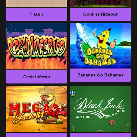
Turneringer
Grundlæggende regler, du bør kende
Titanic
Goblins Hideout
Kontoniveauer og ekstra
Sådan indløser du en bonus
Sådan får og bruger du Bet It All kampagnekoder
Sådan bruger du en kampagnekode
Mobilapp
Bananas Go Bahamas
Sådan installerer du appen
Cash Inferno
Håndtering af din konto på mobil
Mobilspil
Mobil sikkerhed
Vip-program
Vip-niveauer og fordele