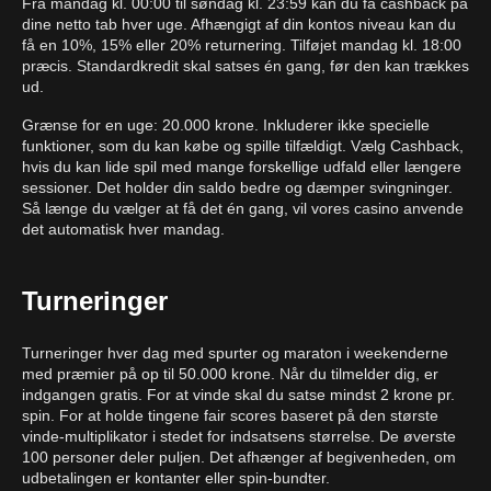
Fra mandag kl. 00:00 til søndag kl. 23:59 kan du få cashback på
dine netto tab hver uge. Afhængigt af din kontos niveau kan du
få en 10%, 15% eller 20% returnering. Tilføjet mandag kl. 18:00
præcis. Standardkredit skal satses én gang, før den kan trækkes
ud.
Grænse for en uge: 20.000 krone. Inkluderer ikke specielle
funktioner, som du kan købe og spille tilfældigt. Vælg Cashback,
hvis du kan lide spil med mange forskellige udfald eller længere
sessioner. Det holder din saldo bedre og dæmper svingninger.
Så længe du vælger at få det én gang, vil vores casino anvende
det automatisk hver mandag.
Turneringer
Turneringer hver dag med spurter og maraton i weekenderne
med præmier på op til 50.000 krone. Når du tilmelder dig, er
indgangen gratis. For at vinde skal du satse mindst 2 krone pr.
spin. For at holde tingene fair scores baseret på den største
vinde-multiplikator i stedet for indsatsens størrelse. De øverste
100 personer deler puljen. Det afhænger af begivenheden, om
udbetalingen er kontanter eller spin-bundter.