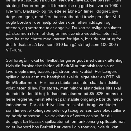
strategi. Der er meget lidt forsinkelse og god lyd i vores 1080p
live-rum. Blackjack og roulette er åbne 24 timer i døgnet, syv
dage om ugen, med flere baccaratborde i travle perioder. Ved
nogle borde er der hjælp på dansk om eftermiddagen og
aftenen, og værterne taler engelsk. Du kan se nylige resultater
på skærmen i form af diagrammer, ændre videokvaliteten når
som helst og chatte med værten for hjælp, hvis du har brug for
det. Indsatser så lave som $10 kan gå så højt som 100.000 i
VIP-rum.
Spil foregår i lokal tid, hvilket fungerer godt med dansk aftenleg.
Hvis din forbindelse falder, vil BetItAll automatisk foreslå en
lavere opløsning baseret på streamens kvalitet. For længere
spilletid uden at miste hastighed skal du sigte efter en RTP på
96,5% eller mere. For mere stabile resultater skal du indstille
volatiliteten til lav. For større, men mindre almindelige hits skal
du indstille den til høj. Indsæt indsatserne på $5–$25, mens du
lærer reglerne. Først efter et par stabile omgange bør du hæve
indsatserne. For at forblive i kontrol skal du bruge værktøjer
som timere, afkølingsperioder og tabsgrænser. Læs pladstallene
og bordgrænserne i live-sektionen af vores casino, før du
deltager. En klassisk spilleautomat, en funktionsrig spilleautomat
og et livebord hos BetItAll bør være i din rotation, hvis du kan