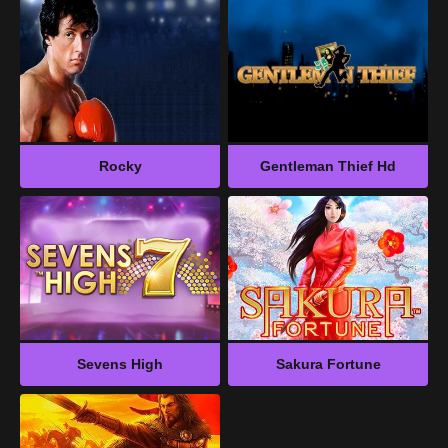
Rocky
Gentleman Thief Hd
Sevens High
Sakura Fortune