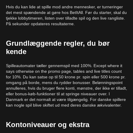
Hvis du kan lide at spille mod andre mennesker, er turneringer
det mest spændende at gøre hos BetItAll. Før du starter, skal du
tjekke lobbytimeren, listen over tilladte spil og den live rangliste.
På sekunder opdateres resultaterne.
Grundlæggende regler, du bør
kende
Spilleautomater tæller gennemspil med 100%. Except where it
says otherwise on the promo page, tables and live titles count
for 10%. Du kan satse op til 50 krone pr. spin eller 500 krone pr.
omgang på borde, mens du rydder bonusser. Belønningspoint
annulleres, hvis du bruger flere konti, mønstre, der ikke er tilladt,
eller bonus-køb-funktioner til at springe niveauer over. I
Danmark er det normalt at være tilgængelig. For danske spillere
kan nogle spil blive skiftet ud med deres danske ækvivalenter.
Kontoniveauer og ekstra