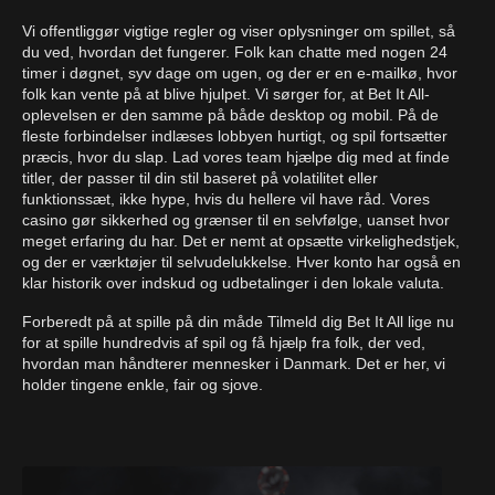
Vi offentliggør vigtige regler og viser oplysninger om spillet, så
du ved, hvordan det fungerer. Folk kan chatte med nogen 24
timer i døgnet, syv dage om ugen, og der er en e-mailkø, hvor
folk kan vente på at blive hjulpet. Vi sørger for, at Bet It All-
oplevelsen er den samme på både desktop og mobil. På de
fleste forbindelser indlæses lobbyen hurtigt, og spil fortsætter
præcis, hvor du slap. Lad vores team hjælpe dig med at finde
titler, der passer til din stil baseret på volatilitet eller
funktionssæt, ikke hype, hvis du hellere vil have råd. Vores
casino gør sikkerhed og grænser til en selvfølge, uanset hvor
meget erfaring du har. Det er nemt at opsætte virkelighedstjek,
og der er værktøjer til selvudelukkelse. Hver konto har også en
klar historik over indskud og udbetalinger i den lokale valuta.
Forberedt på at spille på din måde Tilmeld dig Bet It All lige nu
for at spille hundredvis af spil og få hjælp fra folk, der ved,
hvordan man håndterer mennesker i Danmark. Det er her, vi
holder tingene enkle, fair og sjove.