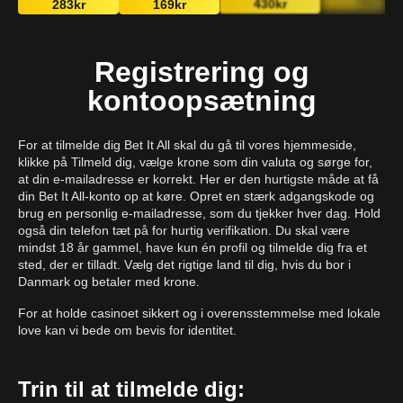
283kr
169kr
430kr
85kr
Registrering og
kontoopsætning
For at tilmelde dig Bet It All skal du gå til vores hjemmeside,
klikke på Tilmeld dig, vælge krone som din valuta og sørge for,
at din e-mailadresse er korrekt. Her er den hurtigste måde at få
din Bet It All-konto op at køre. Opret en stærk adgangskode og
brug en personlig e-mailadresse, som du tjekker hver dag. Hold
også din telefon tæt på for hurtig verifikation. Du skal være
mindst 18 år gammel, have kun én profil og tilmelde dig fra et
sted, der er tilladt. Vælg det rigtige land til dig, hvis du bor i
Danmark og betaler med krone.
For at holde casinoet sikkert og i overensstemmelse med lokale
love kan vi bede om bevis for identitet.
Trin til at tilmelde dig: