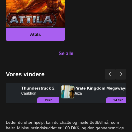
Attila
Se alle
Vores vindere
Thunderstruck 2
Pirate Kingdom Megaways
Cauldron
Juza
39kr
147kr
Leder du efter hjælp, kan du chatte og maile BetItAll når som
helst. Minimumsindskuddet er 100 DKK, og den gennemsnitlige